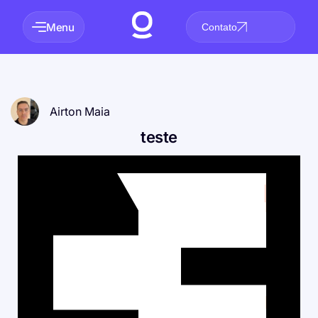
Menu
Contato
Airton Maia
teste