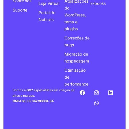
Sobre nós
Atualizações
Loja Virtual
E-books
do
Suporte
Portal de
WordPress,
Notícias
tema e
plugins
Correções de
bugs
Migração de
hospedagem
Otimização
de
performance
Somos a
GO7
especialistas em criação de
sites e marcas.
CNPJ 66.53.842/00001-34