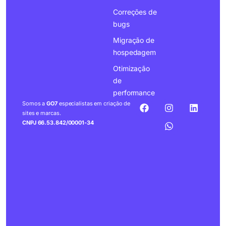
Correções de
bugs
Migração de
hospedagem
Otimização
de
performance
Somos a
GO7
especialistas em criação de
sites e marcas.
CNPJ 66.53.842/00001-34