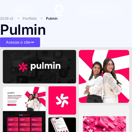
Menu
Contato
2026 v2
Portfolio
Pulmin
Pulmin
Acesse o site