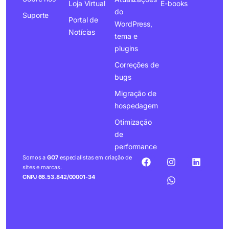
Loja Virtual
E-books
do
Suporte
Portal de
WordPress,
Notícias
tema e
plugins
Correções de
bugs
Migração de
hospedagem
Otimização
de
performance
Somos a
GO7
especialistas em criação de
sites e marcas.
CNPJ 66.53.842/00001-34