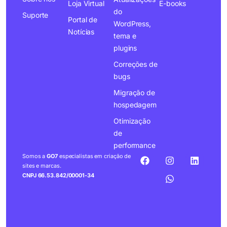
Loja Virtual
E-books
do
Suporte
Portal de
WordPress,
Notícias
tema e
plugins
Correções de
bugs
Migração de
hospedagem
Otimização
de
performance
Somos a
GO7
especialistas em criação de
sites e marcas.
CNPJ 66.53.842/00001-34