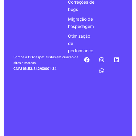
Correções de
bugs
Migração de
hospedagem
Otimização
de
performance
Somos a
GO7
especialistas em criação de
sites e marcas.
CNPJ 66.53.842/00001-34