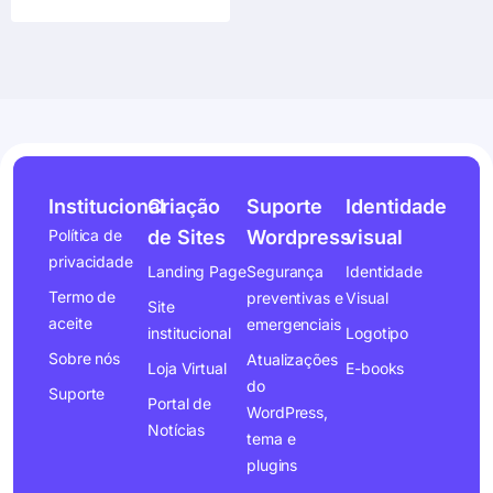
Institucional
Criação
Suporte
Identidade
Política de
de Sites
Wordpress
visual
privacidade
Landing Page
Segurança
Identidade
Termo de
preventivas e
Visual
Site
aceite
emergenciais
institucional
Logotipo
Sobre nós
Atualizações
Loja Virtual
E-books
do
Suporte
Portal de
WordPress,
Notícias
tema e
plugins